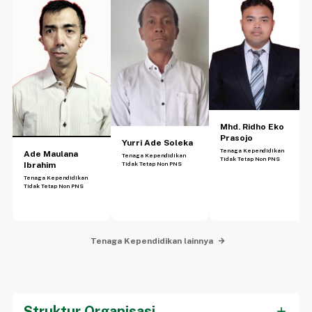
Mhd. Ridho Eko
Prasojo
Yurri Ade Soleka
Tenaga Kependidikan
Ade Maulana
Tenaga Kependidikan
Tidak Tetap Non PNS
Ibrahim
Tidak Tetap Non PNS
Tenaga Kependidikan
Tidak Tetap Non PNS
Tenaga Kependidikan lainnya
Struktur Organisasi
add