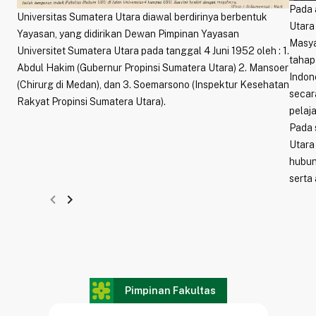
Pada 
Universitas Sumatera Utara diawal berdirinya berbentuk
Utara
Yayasan, yang didirikan Dewan Pimpinan Yayasan
Masya
Universitet Sumatera Utara pada tanggal 4 Juni 1952 oleh : 1.
tahap
Abdul Hakim (Gubernur Propinsi Sumatera Utara) 2. Mansoer
Indon
(Chirurg di Medan), dan 3. Soemarsono (Inspektur Kesehatan
secar
Rakyat Propinsi Sumatera Utara).
pelaj
Pada 
Utara
hubun
serta
maka 
navigate_before
navigate_next
mahas
Setel
mahas
Hukum
pada 
Pimpinan Fakultas
orang
usaha