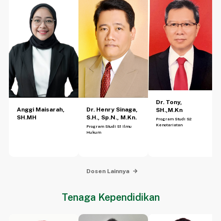
(problem solving) sesuai dengan pengembangan hukum
ditingkat nasional dan internasional sesuai dengan
kompetensinya.
Membangun jaringan kerjasama dalam rangka meningkatkan
daya saing dengan instansi pemerintah, pihak swasta dan
Organisasi Non-Pemerintah.
Dr. Tony,
Anggi Maisarah,
Dr. Henry Sinaga,
SH.,M.Kn
SH.MH
S.H., Sp.N., M.Kn.
Program Studi S2
Kenotariatan
Program Studi S1 Ilmu
Hukum
Dosen Lainnya
Tenaga Kependidikan