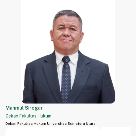
pende
memen
Kebud
12356
yang 
Hukum
Akade
ditam
dan P
Unive
sebag
1954 –
Mr. M
Mahmul Siregar
Dekan Fakultas Hukum
Dekan Fakultas Hukum Universitas Sumatera Utara