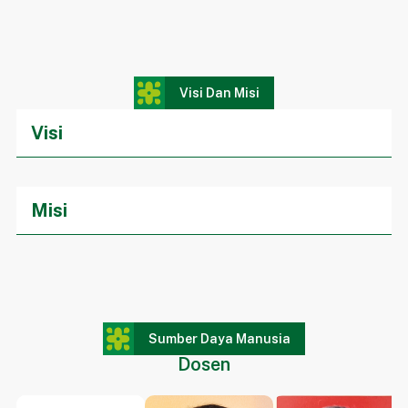
Visi Dan Misi
Visi
Menjadi Fakultas Hukum terkemuka, yang menghasilkan
lulusan berkualitas, bermoral, profesional dan memiliki
keunggulan kompetitif, baik di tingkat nasional maupun
Misi
internasional.
Menyelenggarakan pendidikan dan penelitian hukum berbasis
Kerangka Kualifikasi Nasional Indonesia (KKNI) dan Standard
Nasional Pendidikan Tinggi (SN Dikti) yang menekankan pada
pemecahan masalah sesuai dengan trend perkembangan
hukum nasional dan internasional.
Meningkatkan mutu proses belajar mengajar melalui
Sumber Daya Manusia
pembangunan sarana, prasarana, fasilitas pendidikan,
pembinaan karir serta peningkatan kesejahteraan dosen dan
Dosen
pegawai.
Melibatkan dosen dan mahasiswa dalam kegiatan ilmiah dan
pengabdian pada masyarakat dengan pemecahan masalah