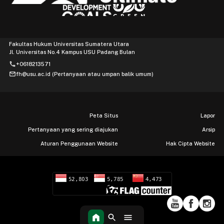
Fakultas Hukum Universitas Sumatera Utara
Jl. Universitas No.4 Kampus USU Padang Bulan
phone
+0618213571
mail
fh@usu.ac.id (Pertanyaan atau umpan balik umum)
Peta Situs
Lapor
Pertanyaan yang sering diajukan
Arsip
Aturan Penggunaan Website
Hak Cipta Website