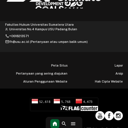
Fakultas Hukum Universitas Sumatera Utara
Jl. Universitas No.4 Kampus USU Padang Bulan
phone
+0618213571
mail
fh@usu.ac.id (Pertanyaan atau umpan balik umum)
Peta Situs
Lapor
Pertanyaan yang sering diajukan
Arsip
Aturan Penggunaan Website
Hak Cipta Website