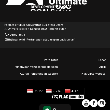
Fakultas Hukum Universitas Sumatera Utara
Jl. Universitas No.4 Kampus USU Padang Bulan
phone
+0618213571
mail
fh@usu.ac.id (Pertanyaan atau umpan balik umum)
Peta Situs
Lapor
Pertanyaan yang sering diajukan
Arsip
Aturan Penggunaan Website
Hak Cipta Website